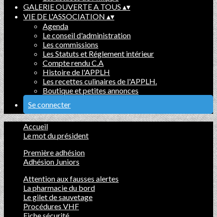
GALERIE OUVERTE A TOUS
▴
▾
VIE DE L'ASSOCIATION
▴
▾
Agenda
Le conseil d'administration
Les commissions
Les Statuts et Réglement intérieur
Compte rendu C.A
Histoire de l'APPLH
Les recettes culinaires de l'APPLH.
Boutique et petites annonces
Se connecter
Accueil
Le mot du président
Première adhésion
Adhésion Juniors
Attention aux fausses alertes
La pharmacie du bord
Le gilet de sauvetage
Procédures VHF
Fiche sécurité