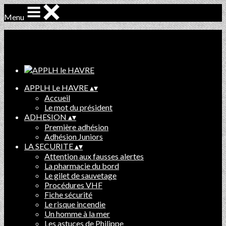
Menu
Ajoutez un logo, un bouton, des réseaux sociaux
Cliquez pour éditer
APPLH Le HAVRE
▴
▾
Accueil
Le mot du président
ADHESION
▴
▾
Première adhésion
Adhésion Juniors
LA SECURITE
▴
▾
Attention aux fausses alertes
La pharmacie du bord
Le gilet de sauvetage
Procédures VHF
Fiche sécurité
Le risque incendie
Un homme à la mer
Les astuces de Philippe