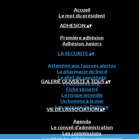
Accueil
Le mot du président
ADHESION
▴
▾
Première adhésion
Adhésion Juniors
LA SECURITE
▴
▾
Attention aux fausses alertes
La pharmacie du bord
Le gilet de sauvetage
GALERIE OUVERTE A TOUS
▴
▾
Procédures VHF
Fiche sécurité
Le risque incendie
Un homme à la mer
Les astuces de Philippe
VIE DE L'ASSOCIATION
▴
▾
Agenda
Le conseil d'administration
Les commissions
Les Statuts et Réglement intérieur