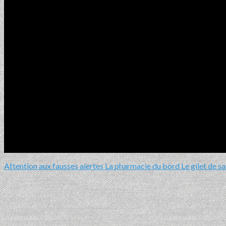
Attention aux fausses alertes
La pharmacie du bord
Le gilet de 