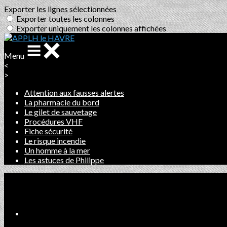
Exporter les lignes sélectionnées
Exporter toutes les colonnes
Exporter uniquement les colonnes affichées
Menu
<
>
Attention aux fausses alertes
La pharmacie du bord
Le gilet de sauvetage
Procédures VHF
Fiche sécurité
Le risque incendie
Un homme à la mer
Les astuces de Philippe
Ajoutez un logo, un bouton, des réseaux sociaux
Cliquez pour éditer