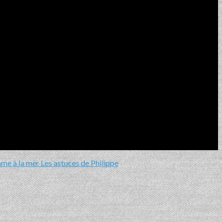
me à la mer
Les astuces de Philippe