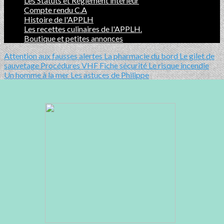
Les Statuts et Réglement intérieur
Compte rendu C.A
Histoire de l'APPLH
Les recettes culinaires de l'APPLH.
Boutique et petites annonces
Attention aux fausses alertes
La pharmacie du bord
Le gilet de
sauvetage
Procédures VHF
Fiche sécurité
Le risque incendie
Un homme à la mer
Les astuces de Philippe