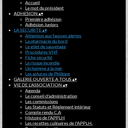
Accueil
Le mot du président
ADHESION
▴
▾
Première adhésion
Adhésion Juniors
LA SECURITE
▴
▾
Attention aux fausses alertes
La pharmacie du bord
Le gilet de sauvetage
Procédures VHF
Fiche sécurité
Le risque incendie
Un homme à la mer
Les astuces de Philippe
GALERIE OUVERTE A TOUS
▴
▾
VIE DE L'ASSOCIATION
▴
▾
Agenda
Le conseil d'administration
Les commissions
Les Statuts et Réglement intérieur
Compte rendu C.A
Histoire de l'APPLH
Les recettes culinaires de l'APPLH.