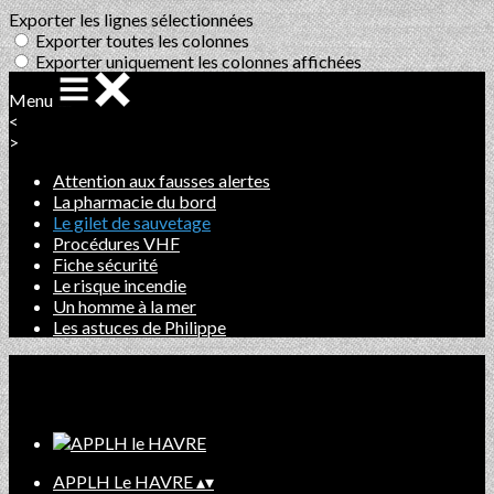
Exporter les lignes sélectionnées
Exporter toutes les colonnes
Exporter uniquement les colonnes affichées
Menu
<
>
Attention aux fausses alertes
La pharmacie du bord
Le gilet de sauvetage
Procédures VHF
Fiche sécurité
Le risque incendie
Un homme à la mer
Les astuces de Philippe
Ajoutez un logo, un bouton, des réseaux sociaux
Cliquez pour éditer
APPLH Le HAVRE
▴
▾