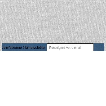
Je m'abonne à la newsletter
OK
Plan du site
Licences
Mentions légales
CGUV
Paramétrer vos cookies
Se connecter
Propulsé par AssoConnect, le logiciel des associations de